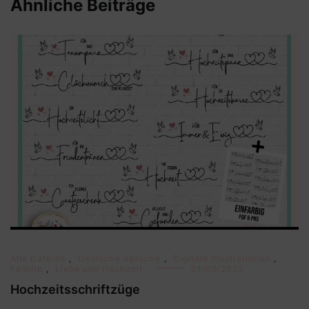
Ähnliche Beiträge
Alle Dateien
,
Deutsche Sprüche
,
Digitale Illustrationen
,
Familie
,
Liebe und Hochzeit
01/09/2023
Hochzeitsschriftzüge