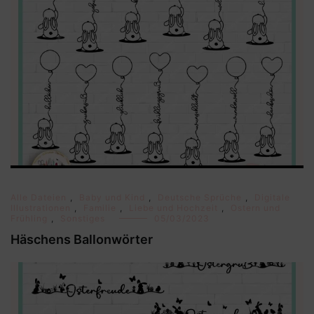
Alle Dateien
,
Baby und Kind
,
Deutsche Sprüche
,
Digitale
Illustrationen
,
Familie
,
Liebe und Hochzeit
,
Ostern und
Frühling
,
Sonstiges
05/03/2023
Häschens Ballonwörter