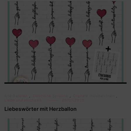
Alle Dateien
,
Deutsche Sprüche
,
Digitale Illustrationen
,
Liebe und Hochzeit
09/01/2023
Liebeswörter mit Herzballon