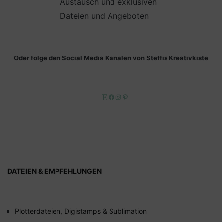
Austausch und exklusiven
Dateien und Angeboten
Oder folge den Social Media Kanälen von Steffis Kreativkiste
Etsy
Facebook
Instagram
Pinterest
DATEIEN & EMPFEHLUNGEN
Plotterdateien, Digistamps & Sublimation