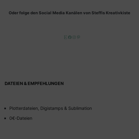
Oder folge den Social Media Kanälen von Steffis Kreativkiste
Etsy
Facebook
Instagram
Pinterest
DATEIEN & EMPFEHLUNGEN
Plotterdateien, Digistamps & Sublimation
0€-Dateien