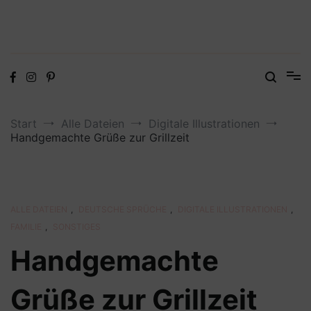
Digitale Dateien in den Formaten SVG, DXF, PDF, EPS und PNG
Steffis Kreativkiste – Plotterdateien,
Digistamps und Freebies
Start
Alle Dateien
Digitale Illustrationen
Handgemachte Grüße zur Grillzeit
ALLE DATEIEN
,
DEUTSCHE SPRÜCHE
,
DIGITALE ILLUSTRATIONEN
,
FAMILIE
,
SONSTIGES
Handgemachte
Grüße zur Grillzeit