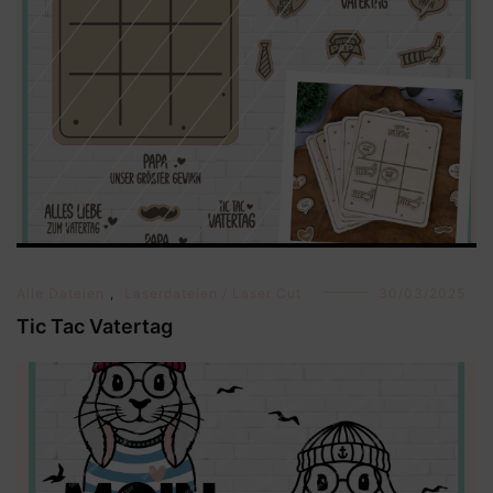
Alle Dateien
,
Laserdateien / Laser Cut
30/03/2025
Tic Tac Vatertag