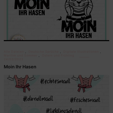
Alle Dateien
,
Deutsche Sprüche
,
Digitale Illustrationen
,
Maritim und Sommer
,
Ostern und Frühling
24/02/2023
Moin Ihr Hasen