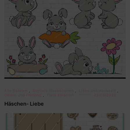
Alle Dateien
,
Digitale Illustrationen
,
Liebe und Hochzeit
,
Ostern und Frühling
,
Tiere koloriert
22/05/2022
Häschen- Liebe