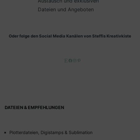
Austausch und exklusiven
Dateien und Angeboten
Oder folge den Social Media Kanälen von Steffis Kreativkiste
Etsy
Facebook
Instagram
Pinterest
DATEIEN & EMPFEHLUNGEN
Plotterdateien, Digistamps & Sublimation