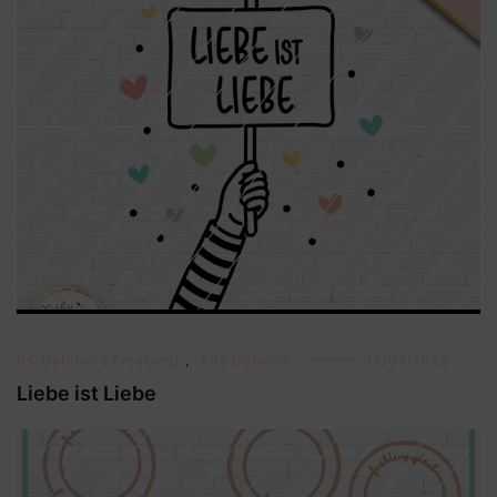
0€ Dateien ( Freebies)
,
Alle Dateien
15/07/2023
Liebe ist Liebe