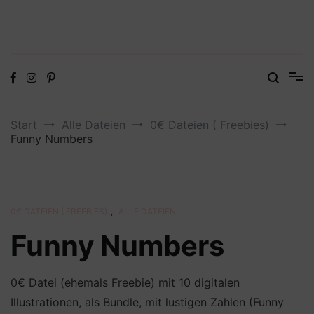
Digitale Dateien in den Formaten SVG, DXF, PDF, EPS und PNG
Steffis Kreativkiste – Plotterdateien,
Digistamps und Freebies
Start
Alle Dateien
0€ Dateien ( Freebies)
Funny Numbers
0€ DATEIEN ( FREEBIES)
,
ALLE DATEIEN
Funny Numbers
0€ Datei (ehemals Freebie) mit 10 digitalen
Illustrationen, als Bundle, mit lustigen Zahlen (Funny