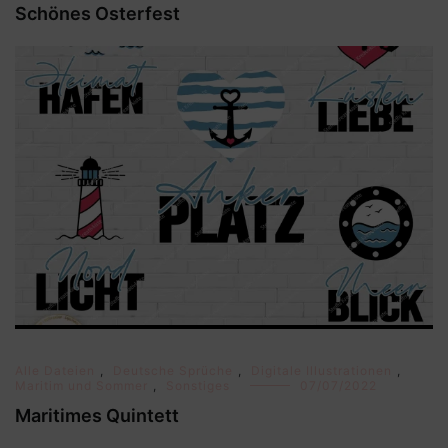
Schönes Osterfest
Alle Dateien
,
Deutsche Sprüche
,
Digitale Illustrationen
,
Maritim und Sommer
,
Sonstiges
07/07/2022
Maritimes Quintett