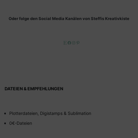
Oder folge den Social Media Kanälen von Steffis Kreativkiste
Etsy
Facebook
Instagram
Pinterest
DATEIEN & EMPFEHLUNGEN
Plotterdateien, Digistamps & Sublimation
0€-Dateien