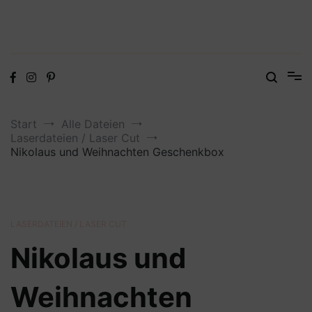
Digitale Dateien in den Formaten SVG, DXF, PDF, EPS und PNG
Steffis Kreativkiste – Plotterdateien,
Digistamps und Freebies
Start
Alle Dateien
Laserdateien / Laser Cut
Nikolaus und Weihnachten Geschenkbox
LASERDATEIEN / LASER CUT
Nikolaus und
Weihnachten