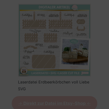
Laserdatei Erdbeerkörbchen voll Liebe
SVG
->
Direkt zur Datei im Etsy-Shop
<-