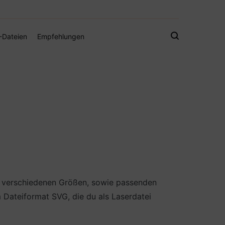
gistamps und Freebies
-Dateien
Empfehlungen
 2 verschiedenen Größen, sowie passenden
Dateiformat SVG, die du als Laserdatei