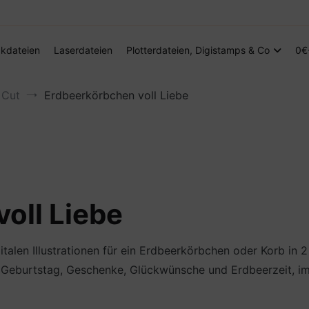
Digitale Dateien in den Formaten SVG, DXF, PDF, EPS und PNG
Steffis Kreativkiste – Plotterdateien, Di
kdateien
Laserdateien
Plotterdateien, Digistamps & Co
0€
 Cut
Erdbeerkörbchen voll Liebe
oll Liebe
italen Illustrationen für ein Erdbeerkörbchen oder Korb in
eburtstag, Geschenke, Glückwünsche und Erdbeerzeit, im 