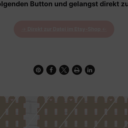
olgenden Button und gelangst direkt zu
->
Direkt zur Datei im Etsy-Shop
<-
Liebe