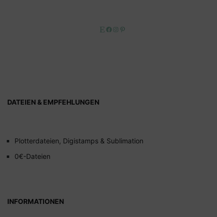
Etsy
Facebook
Instagram
Pinterest
DATEIEN & EMPFEHLUNGEN
Plotterdateien, Digistamps & Sublimation
0€-Dateien
INFORMATIONEN