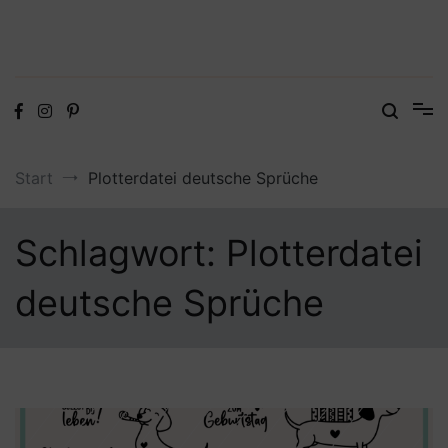
Digitale Dateien in den Formaten SVG, DXF, PDF, EPS und PNG
Steffis Kreativkiste – Plotterdateien,
Digistamps und Freebies
Start
Plotterdatei deutsche Sprüche
Schlagwort:
Plotterdatei
deutsche Sprüche