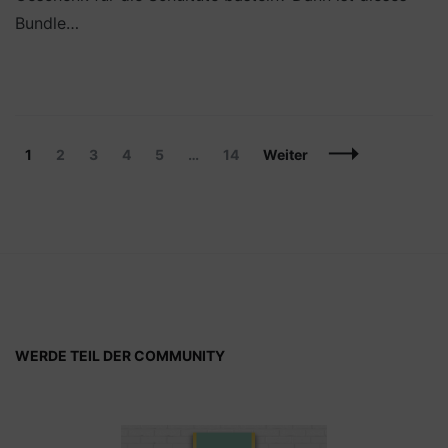
Bundle…
Beitragsnavigation
Seite
Seite
Seite
Seite
Seite
Seite
1
2
3
4
5
…
14
Weiter
WERDE TEIL DER COMMUNITY