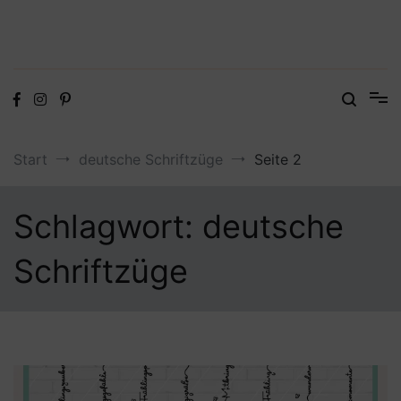
Digitale Dateien in den Formaten SVG, DXF, PDF, EPS und PNG
Steffis Kreativkiste – Plotterdateien,
Digistamps und Freebies
Start
deutsche Schriftzüge
Seite 2
Schlagwort:
deutsche
Schriftzüge