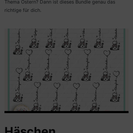
Thema Ostern? Dann ist dieses Bundle genau das
richtige für dich.
Häschen