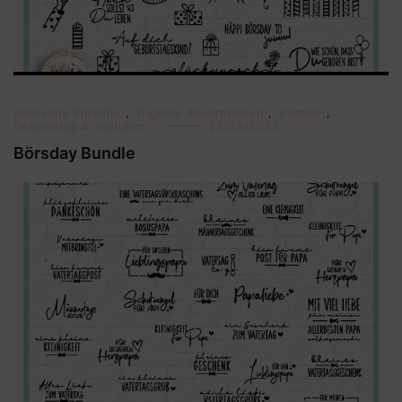
Deutsche Sprüche
,
Digitale Illustrationen
,
Familie
,
Geburtstag & Jubiläum
25/03/2023
Börsday Bundle