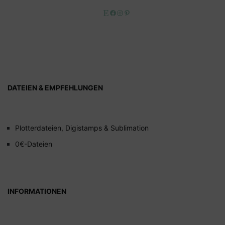
Etsy
Facebook
Instagram
Pinterest
DATEIEN & EMPFEHLUNGEN
Plotterdateien, Digistamps & Sublimation
0€-Dateien
INFORMATIONEN