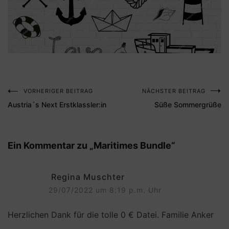
VORHERIGER BEITRAG
NÄCHSTER BEITRAG
Beitragsnavigation
Austria´s Next Erstklassler:in
Süße Sommergrüße
Ein Kommentar zu „
Maritimes Bundle
“
Regina Muschter
29/07/2022 um 8:19 p.m. Uhr
Herzlichen Dank für die tolle 0 € Datei. Familie Anker