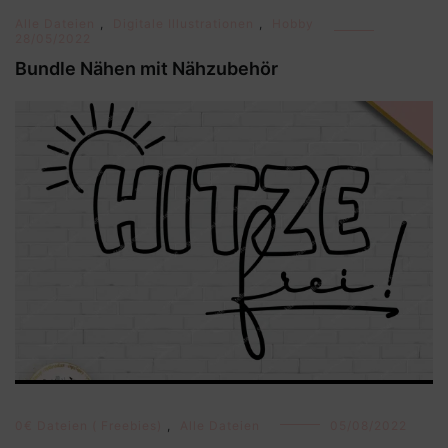
Alle Dateien
,
Digitale Illustrationen
,
Hobby
28/05/2022
Bundle Nähen mit Nähzubehör
0€ Dateien ( Freebies)
,
Alle Dateien
05/08/2022