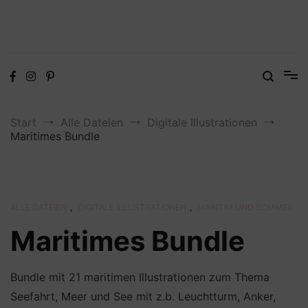
Digitale Dateien in den Formaten SVG, DXF, PDF, EPS und PNG
Steffis Kreativkiste – Plotterdateien,
Digistamps und Freebies
Start
Alle Dateien
Digitale Illustrationen
Maritimes Bundle
ALLE DATEIEN
,
DIGITALE ILLUSTRATIONEN
,
MARITIM UND SOMMER
Maritimes Bundle
Bundle mit 21 maritimen Illustrationen zum Thema
Seefahrt, Meer und See mit z.b. Leuchtturm, Anker,