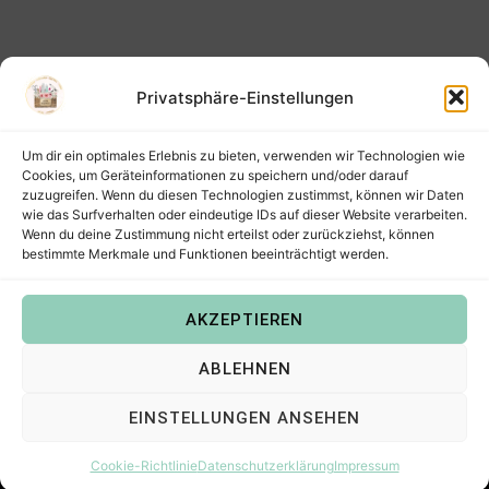
Privatsphäre-Einstellungen
Um dir ein optimales Erlebnis zu bieten, verwenden wir Technologien wie
Cookies, um Geräteinformationen zu speichern und/oder darauf
zuzugreifen. Wenn du diesen Technologien zustimmst, können wir Daten
wie das Surfverhalten oder eindeutige IDs auf dieser Website verarbeiten.
Wenn du deine Zustimmung nicht erteilst oder zurückziehst, können
bestimmte Merkmale und Funktionen beeinträchtigt werden.
AKZEPTIEREN
Copyright © 2022
Steffis Kreativkiste – Plotterdateien,
ABLEHNEN
Digistamps und Freebies in SVG, PNG, DXF, EPS & PDF
.
EINSTELLUNGEN ANSEHEN
Cookie-Richtlinie
Datenschutzerklärung
Impressum