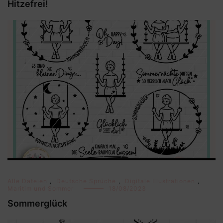
Hitzefrei!
Alle Dateien
,
Deutsche Sprüche
,
Digitale Illustrationen
,
Maritim und Sommer
18/08/2023
Sommerglück