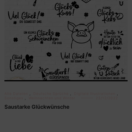
Alle Dateien
,
Deutsche Sprüche
,
Digitale Illustrationen
,
Sonstiges
,
Weihnachten und Winter
23/12/2022
Saustarke Glückwünsche