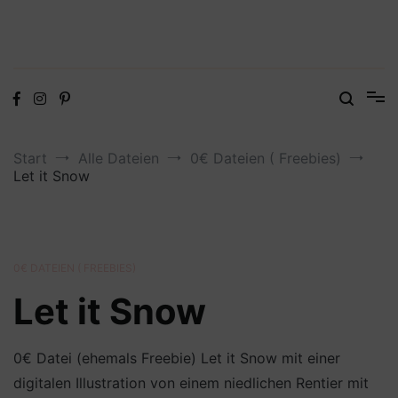
Digitale Dateien in den Formaten SVG, DXF, PDF, EPS und PNG
Steffis Kreativkiste – Plotterdateien,
Digistamps und Freebies
Start
Alle Dateien
0€ Dateien ( Freebies)
Let it Snow
0€ DATEIEN ( FREEBIES)
Let it Snow
0€ Datei (ehemals Freebie) Let it Snow mit einer
digitalen Illustration von einem niedlichen Rentier mit