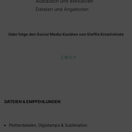
Austausch und exklusiven
Dateien und Angeboten
Oder folge den Social Media Kanälen von Steffis Kreativkiste
Etsy
Facebook
Instagram
Pinterest
DATEIEN & EMPFEHLUNGEN
Plotterdateien, Digistamps & Sublimation