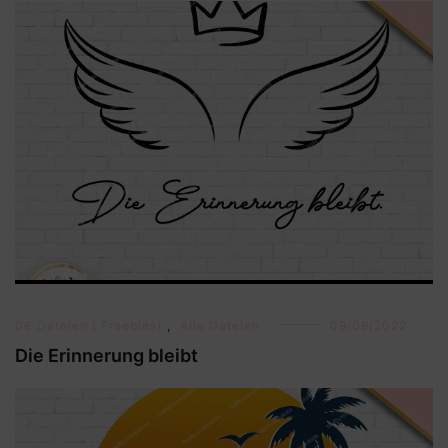
0€ Dateien ( Freebies)
,
Alle Dateien
09/09/2022
Die Erinnerung bleibt