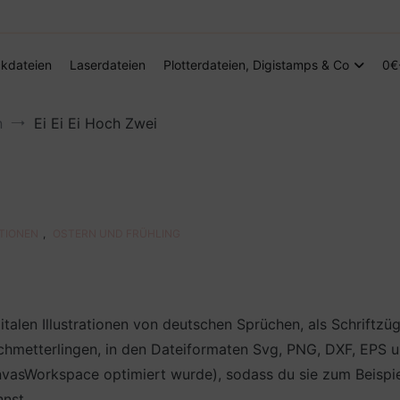
Digitale Dateien in den Formaten SVG, DXF, PDF, EPS und PNG
Steffis Kreativkiste – Plotterdateien, Di
kdateien
Laserdateien
Plotterdateien, Digistamps & Co
0€
n
Ei Ei Ei Hoch Zwei
ATIONEN
,
OSTERN UND FRÜHLING
gitalen Illustrationen von deutschen Sprüchen, als Schrift
chmetterlingen, in den Dateiformaten Svg, PNG, DXF, EPS un
sWorkspace optimiert wurde), sodass du sie zum Beispiel al
nst.