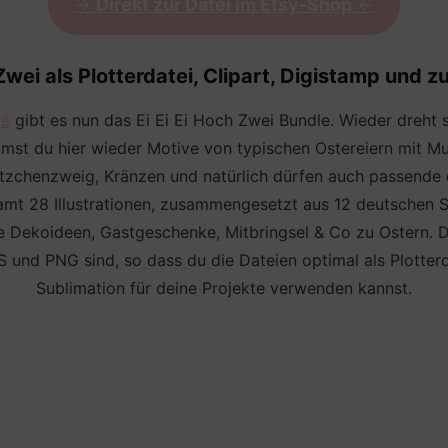
->
Direkt zur Datei im Etsy-Shop
<-
 Zwei als Plotterdatei, Clipart, Digistamp und z
le
gibt es nun das Ei Ei Ei Hoch Zwei Bundle. Wieder dreht 
mst du hier wieder Motive von typischen Ostereiern mit Mu
ätzchenzweig, Kränzen und natürlich dürfen auch passende 
mt 28 Illustrationen, zusammengesetzt aus 12 deutschen 
wie Dekoideen, Gastgeschenke, Mitbringsel & Co zu Ostern. Di
und PNG sind, so dass du die Dateien optimal als Plotterda
Sublimation für deine Projekte verwenden kannst.