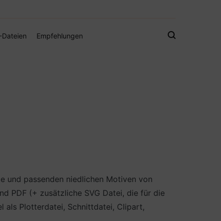
gistamps und Freebies
-Dateien
Empfehlungen
züge und passenden niedlichen Motiven von
d PDF (+ zusätzliche SVG Datei, die für die
s Plotterdatei, Schnittdatei, Clipart,