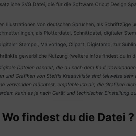
ätzliche SVG Datei, die für die Software Cricut Design S
len Illustrationen von deutschen Sprüchen, als Schriftzüge
metterlingen, als Plotterdatei, Schnittdatei, digitaler Ste
 digitaler Stempel, Malvorlage, Clipart, Digistamp, zur Subli
ränkte gewerbliche Nutzung (weitere Infos findest du in 
m digitale Dateien handelt, die du nach dem Kauf download
en und Grafiken von Steffis Kreativkiste sind teilweise sehr
e verwenden möchtest, empfehle ich dir, die Grafiken nich
ußerdem kann es je nach Gerät und technischer Einstellun
Wo findest du die Datei ?