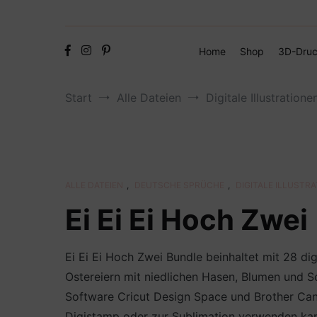
Home
Shop
3D-Druc
Start
Alle Dateien
Digitale Illustratione
ALLE DATEIEN
,
DEUTSCHE SPRÜCHE
,
DIGITALE ILLUSTR
Ei Ei Ei Hoch Zwei
Ei Ei Ei Hoch Zwei Bundle beinhaltet mit 28 di
Ostereiern mit niedlichen Hasen, Blumen und S
Software Cricut Design Space und Brother Canva
Digistamp oder zur Sublimation verwenden kan