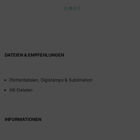
Etsy
Facebook
Instagram
Pinterest
DATEIEN & EMPFEHLUNGEN
Plotterdateien, Digistamps & Sublimation
0€-Dateien
INFORMATIONEN