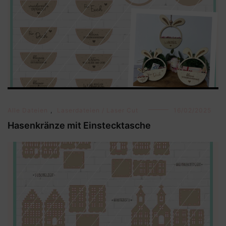
Alle Dateien
,
Laserdateien / Laser Cut
16/02/2025
Hasenkränze mit Einstecktasche