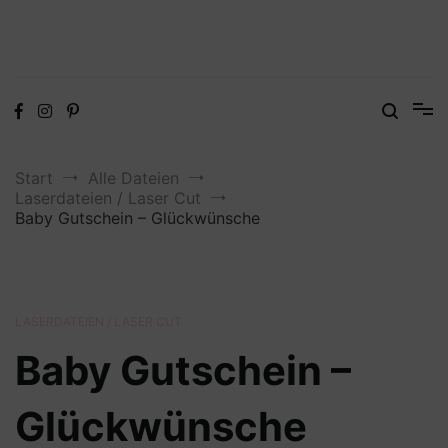
Digitale Dateien in den Formaten SVG, DXF, PDF, EPS und PNG
Steffis Kreativkiste – Plotterdateien,
Digistamps und Freebies
Start
Alle Dateien
Laserdateien / Laser Cut
Baby Gutschein – Glückwünsche
LASERDATEIEN / LASER CUT
Baby Gutschein –
Glückwünsche