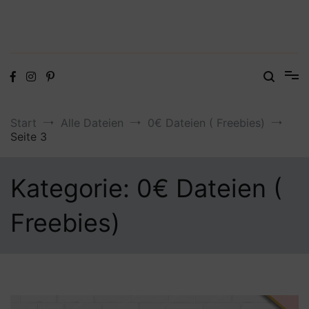
Digitale Dateien in den Formaten SVG, DXF, PDF, EPS und PNG
Steffis Kreativkiste – Plotterdateien,
Digistamps und Freebies
Start
Alle Dateien
0€ Dateien ( Freebies)
Seite 3
Kategorie:
0€ Dateien (
Freebies)