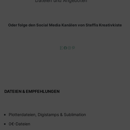
Dateien und Angeboten
Oder folge den Social Media Kanälen von Steffis Kreativkiste
Etsy
Facebook
Instagram
Pinterest
DATEIEN & EMPFEHLUNGEN
Plotterdateien, Digistamps & Sublimation
0€-Dateien