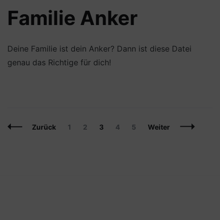
Familie Anker
Deine Familie ist dein Anker? Dann ist diese Datei
genau das Richtige für dich!
Beitragsnavigation
Seite
Seite
Seite
Seite
Seite
Zurück
1
2
3
4
5
Weiter