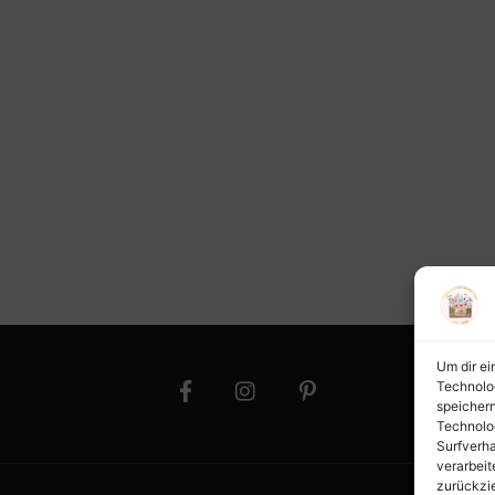
Um dir ei
Technolo
speichern
Technolo
Surfverha
verarbeit
zurückzi