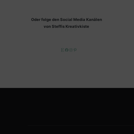
Oder folge den Social Media Kanälen
von Steffis Kreativkiste
Etsy
Facebook
Instagram
Pinterest