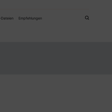
gistamps und Freebies
-Dateien
Empfehlungen