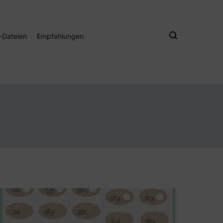
gistamps und Freebies
-Dateien
Empfehlungen