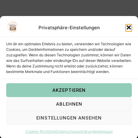
Privatsphäre-Einstellungen
Um dir ein optimales Erlebnis zu bieten, verwenden wir Technologien wie
Cookies, um Geräteinformationen zu speichern und/oder darauf
zuzugreifen. Wenn du diesen Technologien zustimmst, können wir Daten
wie das Surfverhalten oder eindeutige IDs auf dieser Website verarbeiten.
Wenn du deine Zustimmung nicht erteilst oder zurückziehst, können
bestimmte Merkmale und Funktionen beeinträchtigt werden.
AKZEPTIEREN
Copyright © 2022
Steffis Kreativkiste – Plotterdateien,
ABLEHNEN
Digistamps und Freebies in SVG, PNG, DXF, EPS & PDF
.
EINSTELLUNGEN ANSEHEN
Cookie-Richtlinie
Datenschutzerklärung
Impressum