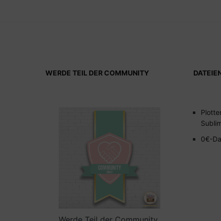
WERDE TEIL DER COMMUNITY
DATEIE
Plotte
Subli
0€-Da
Werde Teil der Community