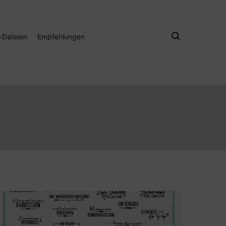
gistamps und Freebies
-Dateien
Empfehlungen