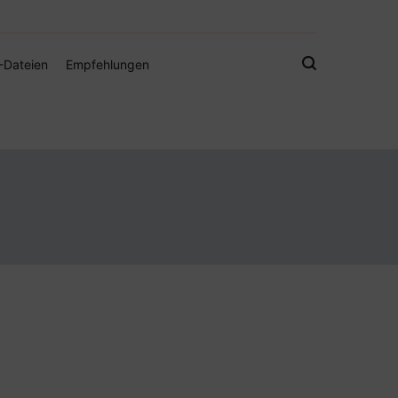
gistamps und Freebies
-Dateien
Empfehlungen