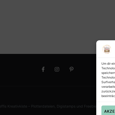
Um dir ei
Technolo
speichern
Technolo
Surfverha
verarbeit
zurückzi
beeinträc
effis Kreativkiste – Plotterdateien, Digistamps und Freebies in SVG,
AKZE