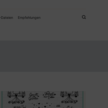
gistamps und Freebies
-Dateien
Empfehlungen