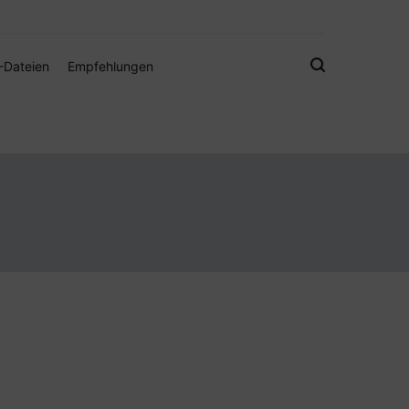
gistamps und Freebies
-Dateien
Empfehlungen