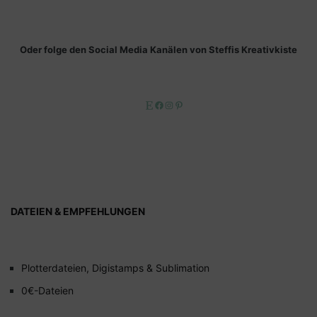
Oder folge den Social Media Kanälen von Steffis Kreativkiste
Etsy
Facebook
Instagram
Pinterest
DATEIEN & EMPFEHLUNGEN
Plotterdateien, Digistamps & Sublimation
0€-Dateien