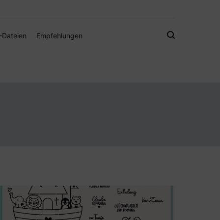
gistamps und Freebies
-Dateien
Empfehlungen