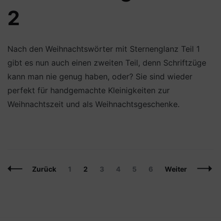
2
Nach den Weihnachtswörter mit Sternenglanz Teil 1
gibt es nun auch einen zweiten Teil, denn Schriftzüge
kann man nie genug haben, oder? Sie sind wieder
perfekt für handgemachte Kleinigkeiten zur
Weihnachtszeit und als Weihnachtsgeschenke.
Beitragsnavigation
Seite
Seite
Seite
Seite
Seite
Seite
Zurück
1
2
3
4
5
6
Weiter