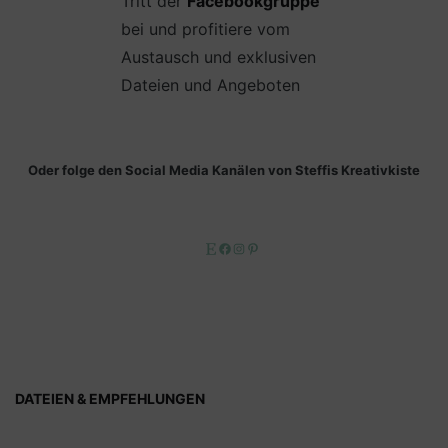
Tritt der
Facebookgruppe
bei und profitiere vom
Austausch und exklusiven
Dateien und Angeboten
Oder folge den Social Media Kanälen von Steffis Kreativkiste
Etsy
Facebook
Instagram
Pinterest
DATEIEN & EMPFEHLUNGEN