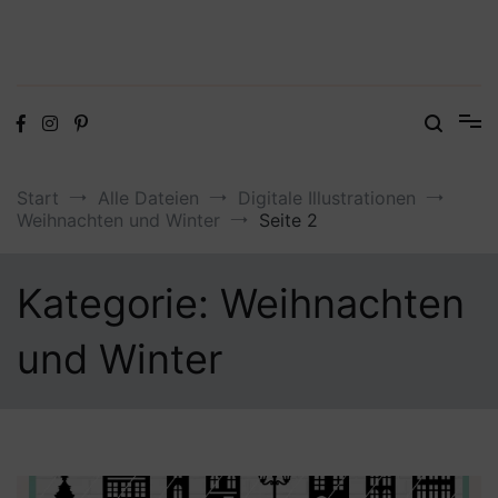
Digitale Dateien in den Formaten SVG, DXF, PDF, EPS und PNG
Steffis Kreativkiste – Plotterdateien,
Digistamps und Freebies
Start
Alle Dateien
Digitale Illustrationen
Weihnachten und Winter
Seite 2
Kategorie:
Weihnachten
und Winter