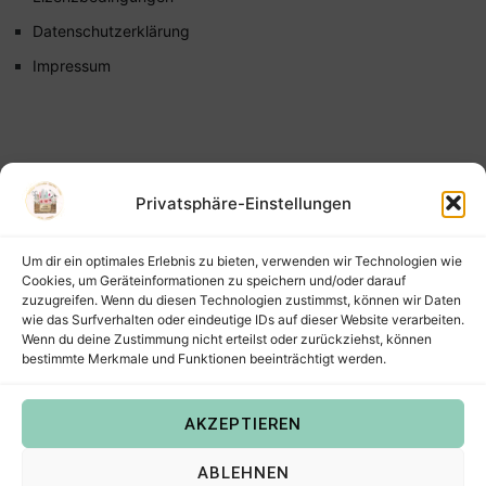
Datenschutzerklärung
Impressum
Privatsphäre-Einstellungen
Um dir ein optimales Erlebnis zu bieten, verwenden wir Technologien wie
Cookies, um Geräteinformationen zu speichern und/oder darauf
zuzugreifen. Wenn du diesen Technologien zustimmst, können wir Daten
wie das Surfverhalten oder eindeutige IDs auf dieser Website verarbeiten.
Wenn du deine Zustimmung nicht erteilst oder zurückziehst, können
bestimmte Merkmale und Funktionen beeinträchtigt werden.
AKZEPTIEREN
Copyright © 2022
Steffis Kreativkiste – Plotterdateien,
ABLEHNEN
Digistamps und Freebies in SVG, PNG, DXF, EPS & PDF
.