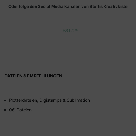
Oder folge den Social Media Kanälen von Steffis Kreativkiste
Etsy
Facebook
Instagram
Pinterest
DATEIEN & EMPFEHLUNGEN
Plotterdateien, Digistamps & Sublimation
0€-Dateien