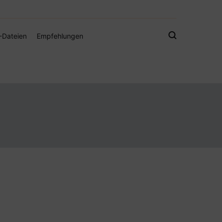
gistamps und Freebies
-Dateien
Empfehlungen