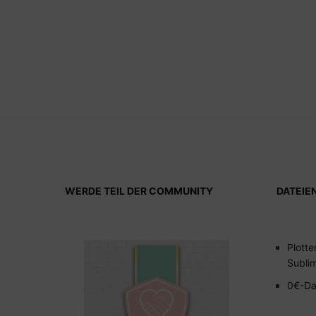
WERDE TEIL DER COMMUNITY
DATEIE
Plotte
Subli
0€-Da