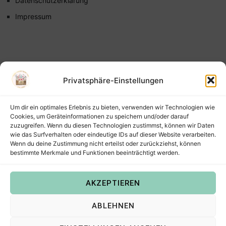
Datenschutzerklärung
Impressum
Privatsphäre-Einstellungen
Um dir ein optimales Erlebnis zu bieten, verwenden wir Technologien wie
Cookies, um Geräteinformationen zu speichern und/oder darauf
zuzugreifen. Wenn du diesen Technologien zustimmst, können wir Daten
wie das Surfverhalten oder eindeutige IDs auf dieser Website verarbeiten.
Wenn du deine Zustimmung nicht erteilst oder zurückziehst, können
bestimmte Merkmale und Funktionen beeinträchtigt werden.
AKZEPTIEREN
Copyright © 2022
Steffis Kreativkiste – Plotterdateien,
ABLEHNEN
Digistamps und Freebies in SVG, PNG, DXF, EPS & PDF
.