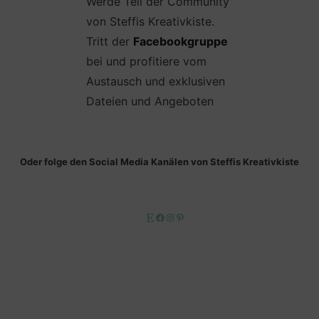
Werde Teil der Community
von Steffis Kreativkiste.
Tritt der
Facebookgruppe
bei und profitiere vom
Austausch und exklusiven
Dateien und Angeboten
Oder folge den Social Media Kanälen von Steffis Kreativkiste
Etsy
Facebook
Instagram
Pinterest