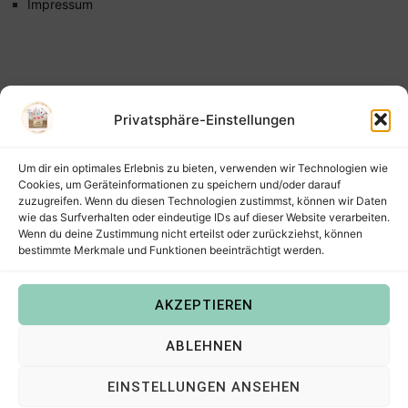
Impressum
Privatsphäre-Einstellungen
Um dir ein optimales Erlebnis zu bieten, verwenden wir Technologien wie
Cookies, um Geräteinformationen zu speichern und/oder darauf
zuzugreifen. Wenn du diesen Technologien zustimmst, können wir Daten
wie das Surfverhalten oder eindeutige IDs auf dieser Website verarbeiten.
Wenn du deine Zustimmung nicht erteilst oder zurückziehst, können
bestimmte Merkmale und Funktionen beeinträchtigt werden.
AKZEPTIEREN
Copyright © 2022
Steffis Kreativkiste – Plotterdateien,
ABLEHNEN
Digistamps und Freebies in SVG, PNG, DXF, EPS & PDF
.
EINSTELLUNGEN ANSEHEN