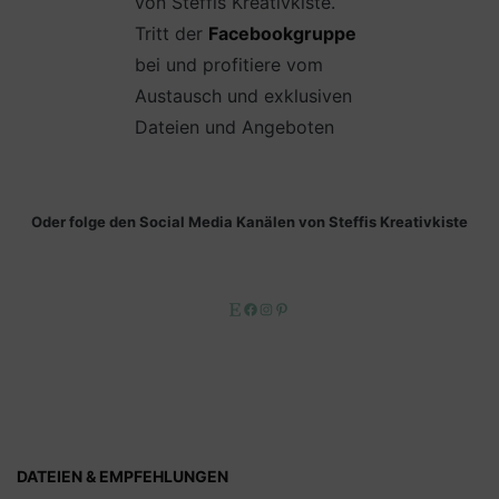
von Steffis Kreativkiste.
Tritt der
Facebookgruppe
bei und profitiere vom
Austausch und exklusiven
Dateien und Angeboten
Oder folge den Social Media Kanälen von Steffis Kreativkiste
Etsy
Facebook
Instagram
Pinterest
DATEIEN & EMPFEHLUNGEN