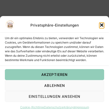
Privatsphäre-Einstellungen
Um dir ein optimales Erlebnis zu bieten, verwenden wir Technologien wie
Cookies, um Geräteinformationen zu speichern und/oder darauf
zuzugreifen. Wenn du diesen Technologien zustimmst, können wir Daten
wie das Surfverhalten oder eindeutige IDs auf dieser Website verarbeiten.
Wenn du deine Zustimmung nicht erteilst oder zurückziehst, können
bestimmte Merkmale und Funktionen beeinträchtigt werden.
AKZEPTIEREN
Copyright © 2022
Steffis Kreativkiste – Plotterdateien,
ABLEHNEN
Digistamps und Freebies in SVG, PNG, DXF, EPS & PDF
.
EINSTELLUNGEN ANSEHEN
Cookie-Richtlinie
Datenschutzerklärung
Impressum