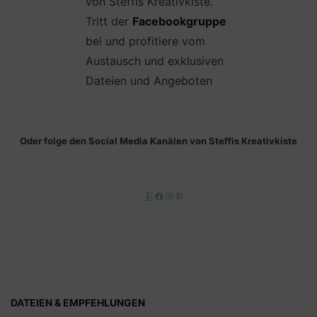
von Steffis Kreativkiste.
Tritt der
Facebookgruppe
bei und profitiere vom
Austausch und exklusiven
Dateien und Angeboten
Oder folge den Social Media Kanälen von Steffis Kreativkiste
Etsy
Facebook
Instagram
Pinterest
DATEIEN & EMPFEHLUNGEN