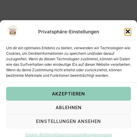
Privatsphäre-Einstellungen
Um dir ein optimales Erlebnis zu bieten, verwenden wir Technologien wie
Cookies, um Geräteinformationen zu speichern und/oder darauf
zuzugreifen. Wenn du diesen Technologien zustimmst, können wir Daten
wie das Surfverhalten oder eindeutige IDs auf dieser Website verarbeiten.
Wenn du deine Zustimmung nicht erteilst oder zurückziehst, können
bestimmte Merkmale und Funktionen beeinträchtigt werden.
AKZEPTIEREN
Copyright © 2022
Steffis Kreativkiste – Plotterdateien,
ABLEHNEN
Digistamps und Freebies in SVG, PNG, DXF, EPS & PDF
.
EINSTELLUNGEN ANSEHEN
Cookie-Richtlinie
Datenschutzerklärung
Impressum