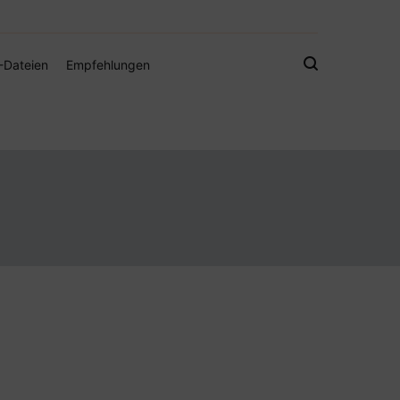
gistamps und Freebies
-Dateien
Empfehlungen