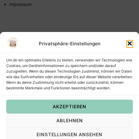
Impressum
Privatsphäre-Einstellungen
Um dir ein optimales Erlebnis zu bieten, verwenden wir Technologien wie
Cookies, um Geräteinformationen zu speichern und/oder darauf
zuzugreifen. Wenn du diesen Technologien zustimmst, können wir Daten
wie das Surfverhalten oder eindeutige IDs auf dieser Website verarbeiten.
Wenn du deine Zustimmung nicht erteilst oder zurückziehst, können
bestimmte Merkmale und Funktionen beeinträchtigt werden.
AKZEPTIEREN
Copyright © 2022
Steffis Kreativkiste – Plotterdateien,
ABLEHNEN
Digistamps und Freebies in SVG, PNG, DXF, EPS & PDF
.
EINSTELLUNGEN ANSEHEN