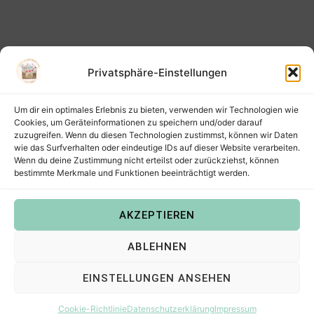
Privatsphäre-Einstellungen
Um dir ein optimales Erlebnis zu bieten, verwenden wir Technologien wie
Cookies, um Geräteinformationen zu speichern und/oder darauf
zuzugreifen. Wenn du diesen Technologien zustimmst, können wir Daten
wie das Surfverhalten oder eindeutige IDs auf dieser Website verarbeiten.
Wenn du deine Zustimmung nicht erteilst oder zurückziehst, können
bestimmte Merkmale und Funktionen beeinträchtigt werden.
AKZEPTIEREN
Copyright © 2022
Steffis Kreativkiste – Plotterdateien,
ABLEHNEN
Digistamps und Freebies in SVG, PNG, DXF, EPS & PDF
.
EINSTELLUNGEN ANSEHEN
Cookie-Richtlinie
Datenschutzerklärung
Impressum