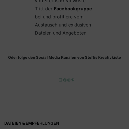
von Steffis Kreativkiste.
Tritt der
Facebookgruppe
bei und profitiere vom
Austausch und exklusiven
Dateien und Angeboten
Oder folge den Social Media Kanälen von Steffis Kreativkiste
Etsy
Facebook
Instagram
Pinterest
DATEIEN & EMPFEHLUNGEN