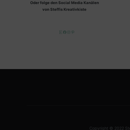
Oder folge den Social Media Kanälen
von Steffis Kreativkiste
Etsy
Facebook
Instagram
Pinterest
Copyright © 2022
St