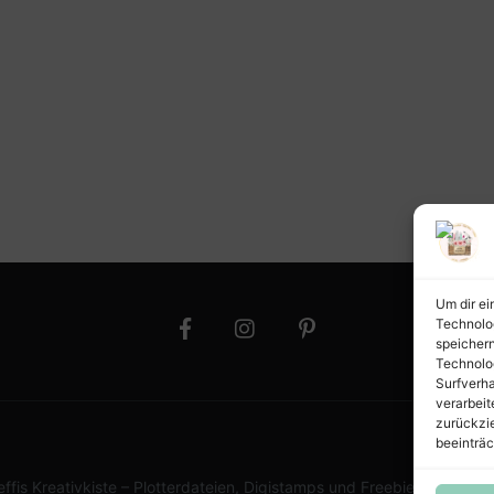
Um dir ei
Technolo
speichern
Technolo
Surfverha
verarbeit
zurückzi
beeinträc
effis Kreativkiste – Plotterdateien, Digistamps und Freebies in SVG,