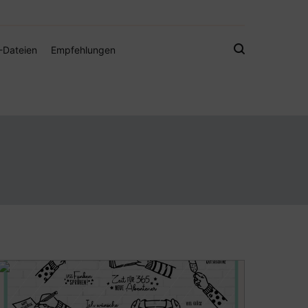
gistamps und Freebies
-Dateien
Empfehlungen