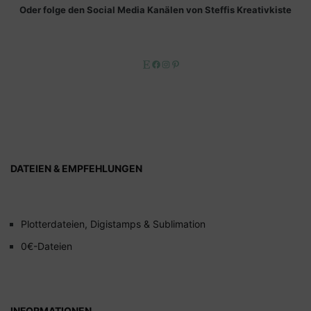
Oder folge den Social Media Kanälen von Steffis Kreativkiste
Etsy
Facebook
Instagram
Pinterest
DATEIEN & EMPFEHLUNGEN
Plotterdateien, Digistamps & Sublimation
0€-Dateien
INFORMATIONEN