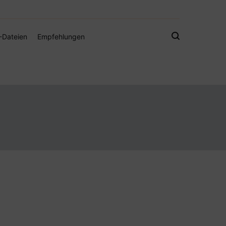
gistamps und Freebies
-Dateien
Empfehlungen