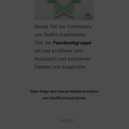
Werde Teil der Community
von Steffis Kreativkiste.
Tritt der
Facebookgruppe
bei und profitiere vom
Austausch und exklusiven
Dateien und Angeboten
Oder folge den Social Media Kanälen
von Steffis Kreativkiste
Etsy
Facebook
Instagram
Pinterest