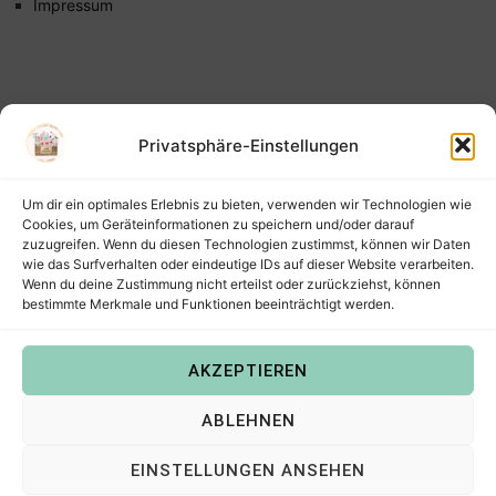
Impressum
Privatsphäre-Einstellungen
Um dir ein optimales Erlebnis zu bieten, verwenden wir Technologien wie
Cookies, um Geräteinformationen zu speichern und/oder darauf
zuzugreifen. Wenn du diesen Technologien zustimmst, können wir Daten
wie das Surfverhalten oder eindeutige IDs auf dieser Website verarbeiten.
Wenn du deine Zustimmung nicht erteilst oder zurückziehst, können
bestimmte Merkmale und Funktionen beeinträchtigt werden.
AKZEPTIEREN
Copyright © 2022
Steffis Kreativkiste – Plotterdateien,
ABLEHNEN
Digistamps und Freebies in SVG, PNG, DXF, EPS & PDF
.
EINSTELLUNGEN ANSEHEN