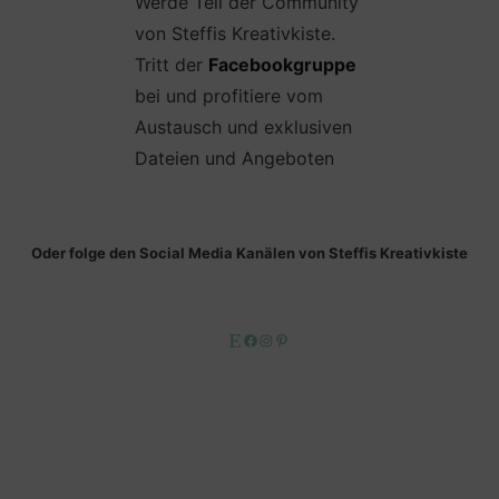
Werde Teil der Community
von Steffis Kreativkiste.
Tritt der
Facebookgruppe
bei und profitiere vom
Austausch und exklusiven
Dateien und Angeboten
Oder folge den Social Media Kanälen von Steffis Kreativkiste
Etsy
Facebook
Instagram
Pinterest