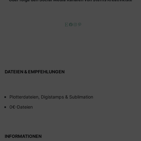
Etsy
Facebook
Instagram
Pinterest
DATEIEN & EMPFEHLUNGEN
Plotterdateien, Digistamps & Sublimation
0€-Dateien
INFORMATIONEN