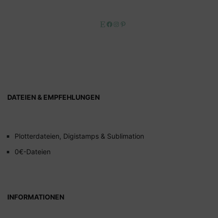
Etsy
Facebook
Instagram
Pinterest
DATEIEN & EMPFEHLUNGEN
Plotterdateien, Digistamps & Sublimation
0€-Dateien
INFORMATIONEN