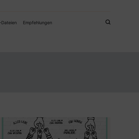
gistamps und Freebies
-Dateien
Empfehlungen