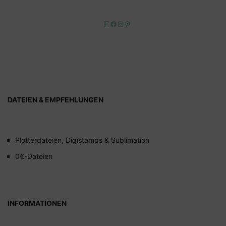
Etsy
Facebook
Instagram
Pinterest
DATEIEN & EMPFEHLUNGEN
Plotterdateien, Digistamps & Sublimation
0€-Dateien
INFORMATIONEN