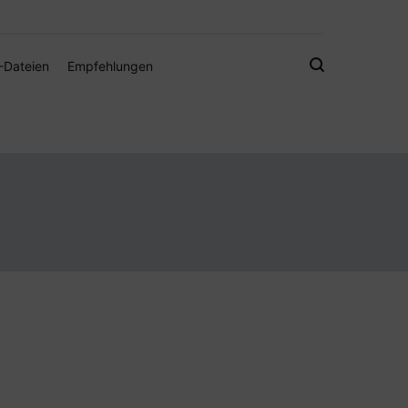
gistamps und Freebies
-Dateien
Empfehlungen