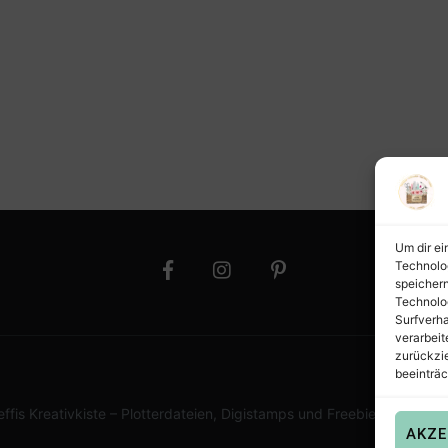
Um dir ei
Technolo
speichern
Technolo
Surfverha
verarbeit
zurückzi
beeinträc
effis Kreativkiste – Plotterdateien, Digistamps und Freebies in SVG,
AKZE