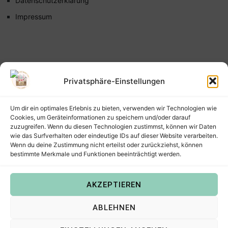
Datenschutzerklärung
Impressum
Privatsphäre-Einstellungen
Um dir ein optimales Erlebnis zu bieten, verwenden wir Technologien wie
Cookies, um Geräteinformationen zu speichern und/oder darauf
zuzugreifen. Wenn du diesen Technologien zustimmst, können wir Daten
wie das Surfverhalten oder eindeutige IDs auf dieser Website verarbeiten.
Wenn du deine Zustimmung nicht erteilst oder zurückziehst, können
bestimmte Merkmale und Funktionen beeinträchtigt werden.
AKZEPTIEREN
Copyright © 2022
Steffis Kreativkiste – Plotterdateien,
ABLEHNEN
Digistamps und Freebies in SVG, PNG, DXF, EPS & PDF
.