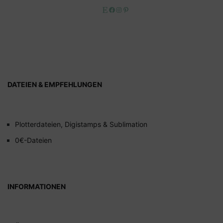
Etsy
Facebook
Instagram
Pinterest
DATEIEN & EMPFEHLUNGEN
Plotterdateien, Digistamps & Sublimation
0€-Dateien
INFORMATIONEN