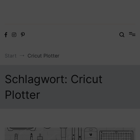
Digitale Dateien in den Formaten SVG, DXF, PDF, EPS und PNG
Steffis Kreativkiste – Plotterdateien,
Digistamps und Freebies
Start
Cricut Plotter
Schlagwort:
Cricut
Plotter