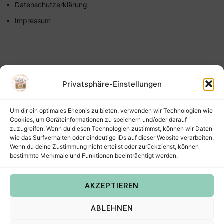
Datenschutzerklärung
Impressum
Privatsphäre-Einstellungen
Um dir ein optimales Erlebnis zu bieten, verwenden wir Technologien wie
Cookies, um Geräteinformationen zu speichern und/oder darauf
zuzugreifen. Wenn du diesen Technologien zustimmst, können wir Daten
wie das Surfverhalten oder eindeutige IDs auf dieser Website verarbeiten.
Wenn du deine Zustimmung nicht erteilst oder zurückziehst, können
bestimmte Merkmale und Funktionen beeinträchtigt werden.
AKZEPTIEREN
Copyright © 2022
Steffis Kreativkiste – Plotterdateien,
ABLEHNEN
Digistamps und Freebies in SVG, PNG, DXF, EPS & PDF
.