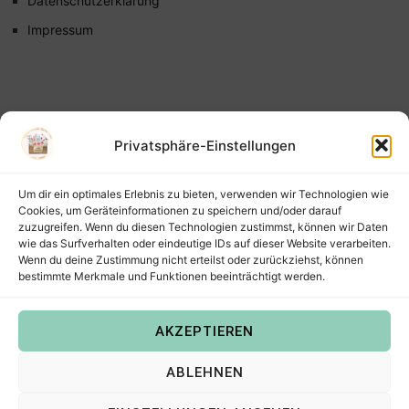
Datenschutzerklärung
Impressum
Privatsphäre-Einstellungen
Um dir ein optimales Erlebnis zu bieten, verwenden wir Technologien wie
Cookies, um Geräteinformationen zu speichern und/oder darauf
zuzugreifen. Wenn du diesen Technologien zustimmst, können wir Daten
wie das Surfverhalten oder eindeutige IDs auf dieser Website verarbeiten.
Wenn du deine Zustimmung nicht erteilst oder zurückziehst, können
bestimmte Merkmale und Funktionen beeinträchtigt werden.
AKZEPTIEREN
Copyright © 2022
Steffis Kreativkiste – Plotterdateien,
ABLEHNEN
Digistamps und Freebies in SVG, PNG, DXF, EPS & PDF
.